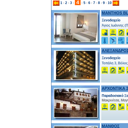
4
1
-
2
-
3
-
-
5
-
6
-
7
-
8
-
9
-
10
MANTHOS B
Ξενοδοχείο
Άγιος Ιωάννης (
ΑΛΕΞΑΝΔΡΟ
Ξενοδοχείο
Τοπάλη 3, Βόλος
ΑΡΧΟΝΤΙΚΑ 
Παραδοσιακό Ξε
Μακρινίτσα, Μαγ
ΜΑΝΘΟΣ