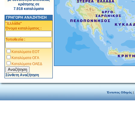
κράτησης σε
7.918 καταλύματα
ΓΡΗΓΟΡΗ ΑΝΑΖΗΤΗΣΗ
ΣΕ:
"Ελλάδα"
Όνομα καταλύματος :
Τοποθεσία :
Καταλύματα ΕΟΤ
Καταλύματα ΟΓΑ
Καταλύματα ΟΑΕΔ
Σύνθετη Αναζήτηση
Έντυπος Οδηγός
|