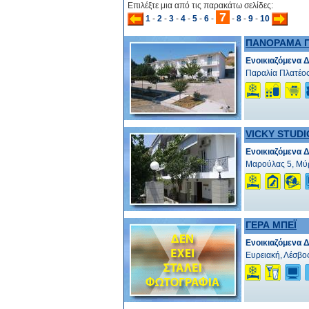
Επιλέξτε μια από τις παρακάτω σελίδες:
7
1
-
2
-
3
-
4
-
5
-
6
-
-
8
-
9
-
10
ΠΑΝΟΡΑΜΑ 
Ενοικιαζόμενα 
Παραλία Πλατέος
VICKY STUDI
Ενοικιαζόμενα 
Μαρούλας 5, Μύρ
ΓΕΡΑ ΜΠΕΪ
Ενοικιαζόμενα 
Ευρειακή, Λέσβο