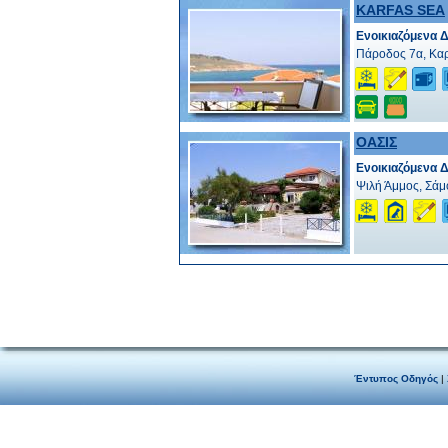
KARFAS SEA
Ενοικιαζόμενα 
Πάροδος 7α, Καρ
ΟΑΣΙΣ
Ενοικιαζόμενα 
Ψιλή Άμμος, Σάμ
Έντυπος Οδηγός
|