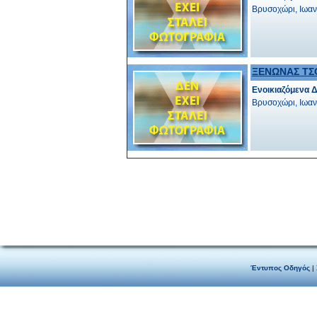
Βρυσοχώρι, Ιωαν
ΞΕΝΩΝΑΣ Τ
Ενοικιαζόμενα 
Βρυσοχώρι, Ιωαν
Έντυπος Οδηγός
|