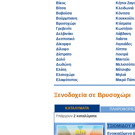
Βίκος
Κήποι Ζαγ
Βίτσα
Κλειδωνιά
Βοβούσα
Κόνιτσα
Βούρμπιανη
Κουκκούλι
Βρυσοχώρι
Κτίσματα
Γρεβενίτι
Κωστήτσι
Δελβινάκι
Λάβδανη
Δεσποτικό
Λαΐστα
Δίκορφο
Λιγκιάδες
Δίλοφο
Λίππα
Δίστρατο
Λουτρά
Δολό
Μαντείο
Δωδώνη
Μελισσόπε
Ελάτη
Μέτσοβο
Ελατοχώρι
Μηλιά
Ελαφότοπος
Μικρό Πάπ
Ξενοδοχεία σε Βρυσοχώρι
ΚΑΤΑΛΥΜΑΤΑ
ΠΛΗΡΟΦΟΡΙΕ
Υπάρχουν
2 καταλύματα
.
ΤΣΙΟΜΙΔΟΥ 
Ενοικιαζόμενα 