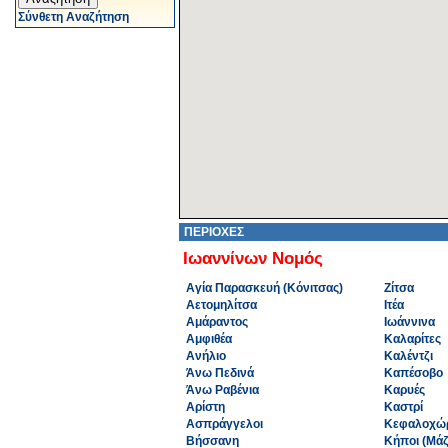
Σύνθετη Αναζήτηση
ΠΕΡΙΟΧΕΣ
Ιωαννίνων Νομός
Αγία Παρασκευή (Κόνιτσας)
Ζίτσα
Αετομηλίτσα
Ιτέα
Αμάραντος
Ιωάννινα
Αμφιθέα
Καλαρίτες
Ανήλιο
Καλέντζι
Άνω Πεδινά
Καπέσοβο
Άνω Ραβένια
Καρυές
Αρίστη
Καστρί
Ασπράγγελοι
Κεφαλοχώ
Βήσσανη
Κήποι (Μάζ