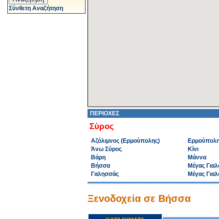
Σύνθετη Αναζήτηση
ΠΕΡΙΟΧΕΣ
Σύρος
Αζόλιμνος (Ερμούπολης)
Ερμούπολ
Άνω Σύρος
Κίνι
Βάρη
Μάννα
Βήσσα
Μέγας Γιαλ
Γαλησσάς
Μέγας Γιαλ
Ξενοδοχεία σε Βήσσα