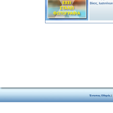
Βίκος, Ιωαννίνων
Έντυπος Οδηγός
|