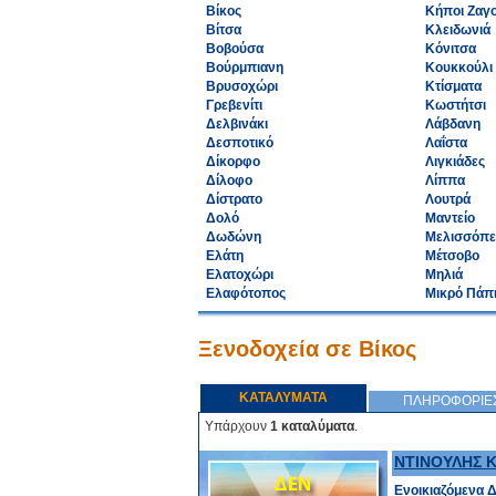
Βίκος
Κήποι Ζαγ
Βίτσα
Κλειδωνιά
Βοβούσα
Κόνιτσα
Βούρμπιανη
Κουκκούλι
Βρυσοχώρι
Κτίσματα
Γρεβενίτι
Κωστήτσι
Δελβινάκι
Λάβδανη
Δεσποτικό
Λαΐστα
Δίκορφο
Λιγκιάδες
Δίλοφο
Λίππα
Δίστρατο
Λουτρά
Δολό
Μαντείο
Δωδώνη
Μελισσόπε
Ελάτη
Μέτσοβο
Ελατοχώρι
Μηλιά
Ελαφότοπος
Μικρό Πάπ
Ξενοδοχεία σε Βίκος
ΚΑΤΑΛΥΜΑΤΑ
ΠΛΗΡΟΦΟΡΙΕ
Υπάρχουν
1 καταλύματα
.
ΝΤΙΝΟΥΛΗΣ 
Ενοικιαζόμενα 