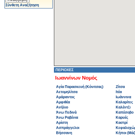
Σύνθετη Αναζήτηση
ΠΕΡΙΟΧΕΣ
Ιωαννίνων Νομός
Αγία Παρασκευή (Κόνιτσας)
Ζίτσα
Αετομηλίτσα
Ιτέα
Αμάραντος
Ιωάννινα
Αμφιθέα
Καλαρίτες
Ανήλιο
Καλέντζι
Άνω Πεδινά
Καπέσοβο
Άνω Ραβένια
Καρυές
Αρίστη
Καστρί
Ασπράγγελοι
Κεφαλοχώ
Βήσσανη
Κήποι (Μάζ