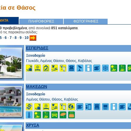
ία σε Θάσος
ΜΑΤΑ
ΠΛΗΡΟΦΟΡΙΕΣ
ΦΩΤΟΓΡΑΦΙΕΣ
0 προβεβλημένα
, από συνολικά
851 καταλύματα
.
πό τις παρακάτω σελίδες:
5
-
6
-
7
-
8
-
9
-
10
ΕΣΠΕΡΙΔΕΣ
Ξενοδοχείο
Γλυκάδι, Λιμένας Θάσου, Θάσος, Καβάλας
ΜΑΚΕΔΩΝ
Ξενοδοχείο
Λιμένας Θάσου, Θάσος, Καβάλας
ΧΡΥΣΑ