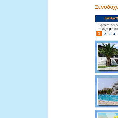
Ξενοδοχε
ΚΑΤΑΛΥ
Εμφανίζονται
5
Επιλέξτε μια α
1
-
2
-
3
-
4
-