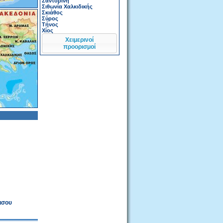
Σαντορίνη
Σιθωνία Χαλκιδικής
Σκιάθος
Σύρος
Τήνος
Χίος
Χειμερινοί
προορισμοί
άσου