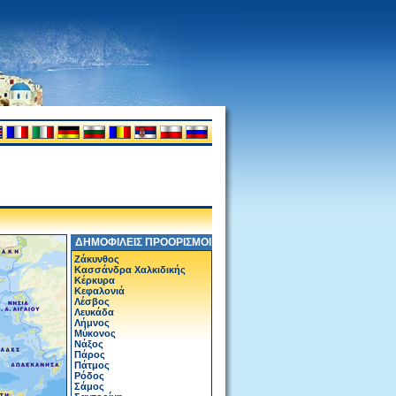
ΔΗΜΟΦΙΛΕΙΣ ΠΡΟΟΡΙΣΜΟΙ
Ζάκυνθος
Κασσάνδρα Χαλκιδικής
Κέρκυρα
Κεφαλονιά
Λέσβος
Λευκάδα
Λήμνος
Μύκονος
Νάξος
Πάρος
Πάτμος
Ρόδος
Σάμος