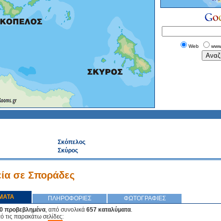
Web
www
Σκόπελος
Σκύρος
ία σε Σποράδες
ΜΑΤΑ
ΠΛΗΡΟΦΟΡΙΕΣ
ΦΩΤΟΓΡΑΦΙΕΣ
0 προβεβλημένα
, από συνολικά
657 καταλύματα
.
πό τις παρακάτω σελίδες: