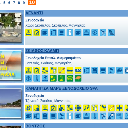
10
4
-
5
-
6
-
7
-
8
-
9
-
ΑΓΝΑΝΤΙ
Ξενοδοχείο
Χώρα Σκοπέλου, Σκόπελος, Μαγνησίας
ΣΚΙΑΘΟΣ ΚΛΑΜΠ
Ξενοδοχείο Επιπλ. Διαμερισμάτων
Βασιλιάς, Σκιάθος, Μαγνησίας
ΚΑΝΑΠΙΤΣΑ ΜΑΡΕ ΞΕΝΟΔΟΧΕΙΟ SPA
Ξενοδοχείο
Τζανεριά, Σκιάθος, Μαγνησίας
ΒΟΝΤΖΟΣ