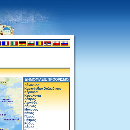
ΔΗΜΟΦΙΛΕΙΣ ΠΡΟΟΡΙΣΜΟΙ
Ζάκυνθος
Κασσάνδρα Χαλκιδικής
Κέρκυρα
Κεφαλονιά
Λέσβος
Λευκάδα
Λήμνος
Μύκονος
Νάξος
Πάρος
Πάτμος
Ρόδος
Σάμος