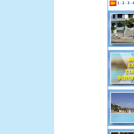
1
-
2
-
3
-