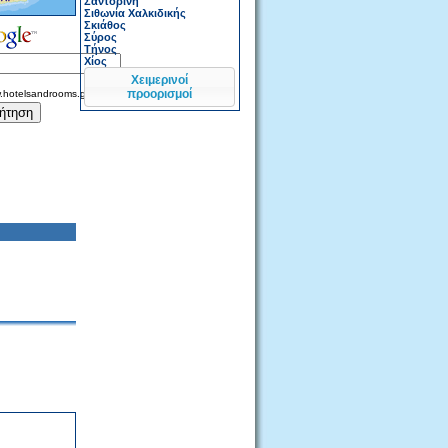
Σαντορίνη
Σιθωνία Χαλκιδικής
Σκιάθος
Σύρος
Τήνος
Χίος
Χειμερινοί
προορισμοί
.hotelsandrooms.gr