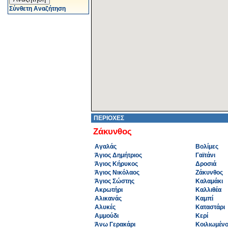
Σύνθετη Αναζήτηση
ΠΕΡΙΟΧΕΣ
Ζάκυνθος
Αγαλάς
Βολίμες
Άγιος Δημήτριος
Γαϊτάνι
Άγιος Κήρυκος
Δροσιά
Άγιος Νικόλαος
Ζάκυνθος
Άγιος Σώστης
Καλαμάκι
Ακρωτήρι
Καλλιθέα
Αλικανάς
Καμπί
Αλυκές
Καταστάρι
Αμμούδι
Κερί
Άνω Γερακάρι
Κοιλιωμέν