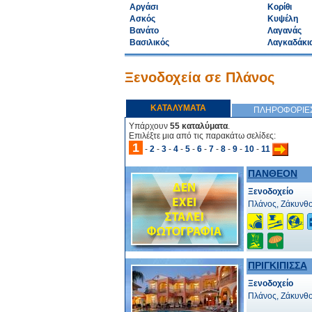
Αργάσι
Κορίθι
Ασκός
Κυψέλη
Βανάτο
Λαγανάς
Βασιλικός
Λαγκαδάκι
Ξενοδοχεία σε Πλάνος
ΚΑΤΑΛΥΜΑΤΑ
ΠΛΗΡΟΦΟΡΙΕ
Υπάρχουν
55 καταλύματα
.
Επιλέξτε μια από τις παρακάτω σελίδες:
1
-
2
-
3
-
4
-
5
-
6
-
7
-
8
-
9
-
10
-
11
ΠΑΝΘΕΟΝ
Ξενοδοχείο
Πλάνος, Ζάκυνθ
ΠΡΙΓΚΙΠΙΣΣΑ
Ξενοδοχείο
Πλάνος, Ζάκυνθ