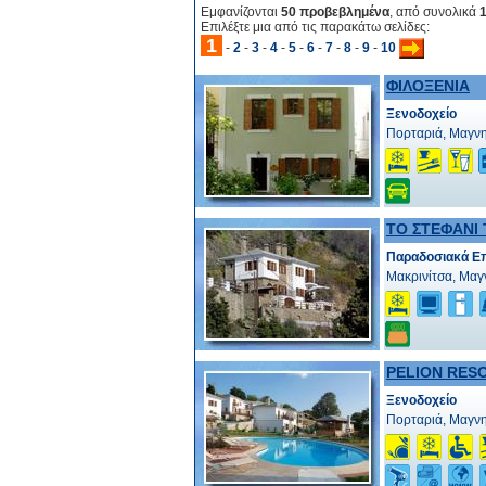
Εμφανίζονται
50 προβεβλημένα
, από συνολικά
Επιλέξτε μια από τις παρακάτω σελίδες:
1
-
2
-
3
-
4
-
5
-
6
-
7
-
8
-
9
-
10
ΦΙΛΟΞΕΝΙΑ
Ξενοδοχείο
Πορταριά, Μαγν
ΤΟ ΣΤΕΦΑΝΙ
Παραδοσιακά Επ
Μακρινίτσα, Μαγ
PELION RES
Ξενοδοχείο
Πορταριά, Μαγν