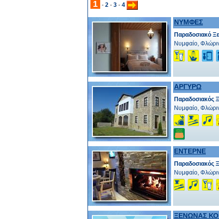
1
-
2
-
3
-
4
ΝΥΜΦΕΣ
Παραδοσιακό Ξε
Νυμφαίο, Φλώρι
ΑΡΓΥΡΩ
Παραδοσιακός 
Νυμφαίο, Φλώρι
ΕΝΤΕΡΝΕ
Παραδοσιακός 
Νυμφαίο, Φλώρι
ΞΕΝΩΝΑΣ ΚΟ