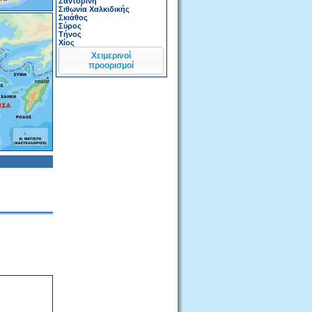
Σαντορίνη
Σιθωνία Χαλκιδικής
Σκιάθος
Σύρος
Τήνος
Χίος
Χειμερινοί
προορισμοί