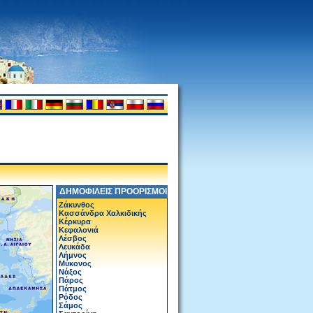
ΔΗΜΟΦΙΛΕΙΣ ΠΡΟΟΡΙΣΜΟΙ
Ζάκυνθος
Κασσάνδρα Χαλκιδικής
Κέρκυρα
Κεφαλονιά
Λέσβος
Λευκάδα
Λήμνος
Μύκονος
Νάξος
Πάρος
Πάτμος
Ρόδος
Σάμος