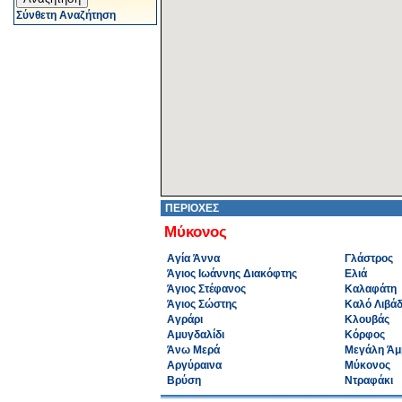
Σύνθετη Αναζήτηση
ΠΕΡΙΟΧΕΣ
Μύκονος
Αγία Άννα
Γλάστρος
Άγιος Ιωάννης Διακόφτης
Ελιά
Άγιος Στέφανος
Καλαφάτη
Άγιος Σώστης
Καλό Λιβάδ
Αγράρι
Κλουβάς
Αμυγδαλίδι
Κόρφος
Άνω Μερά
Μεγάλη Άμ
Αργύραινα
Μύκονος
Βρύση
Ντραφάκι