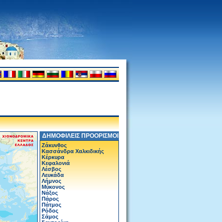
ΔΗΜΟΦΙΛΕΙΣ ΠΡΟΟΡΙΣΜΟΙ
Ζάκυνθος
Κασσάνδρα Χαλκιδικής
Κέρκυρα
Κεφαλονιά
Λέσβος
Λευκάδα
Λήμνος
Μύκονος
Νάξος
Πάρος
Πάτμος
Ρόδος
Σάμος