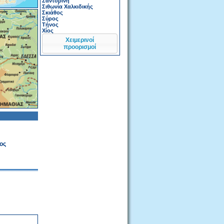
Σαντορίνη
Σιθωνία Χαλκιδικής
Σκιάθος
Σύρος
Τήνος
Χίος
Χειμερινοί
προορισμοί
ος