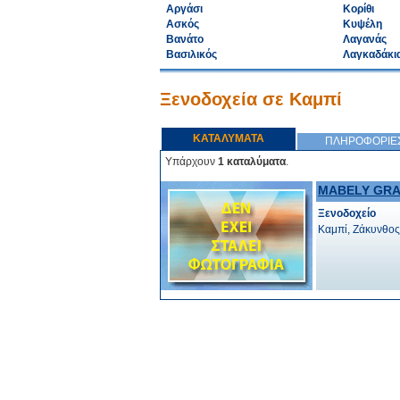
Αργάσι
Κορίθι
Ασκός
Κυψέλη
Βανάτο
Λαγανάς
Βασιλικός
Λαγκαδάκι
Ξενοδοχεία σε Καμπί
ΚΑΤΑΛΥΜΑΤΑ
ΠΛΗΡΟΦΟΡΙΕ
Υπάρχουν
1 καταλύματα
.
MABELY GR
Ξενοδοχείο
Καμπί, Ζάκυνθος