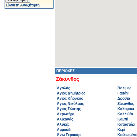
Σύνθετη Αναζήτηση
ΠΕΡΙΟΧΕΣ
Ζάκυνθος
Αγαλάς
Βολίμες
Άγιος Δημήτριος
Γαϊτάνι
Άγιος Κήρυκος
Δροσιά
Άγιος Νικόλαος
Ζάκυνθος
Άγιος Σώστης
Καλαμάκι
Ακρωτήρι
Καλλιθέα
Αλικανάς
Καμπί
Αλυκές
Καταστάρι
Αμμούδι
Κερί
Άνω Γερακάρι
Κοιλιωμέν