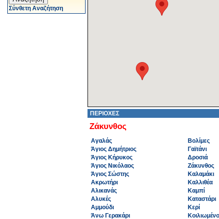
Σύνθετη Αναζήτηση
ΠΕΡΙΟΧΕΣ
Ζάκυνθος
Αγαλάς
Βολίμες
Άγιος Δημήτριος
Γαϊτάνι
Άγιος Κήρυκος
Δροσιά
Άγιος Νικόλαος
Ζάκυνθος
Άγιος Σώστης
Καλαμάκι
Ακρωτήρι
Καλλιθέα
Αλικανάς
Καμπί
Αλυκές
Καταστάρι
Αμμούδι
Κερί
Άνω Γερακάρι
Κοιλιωμέν