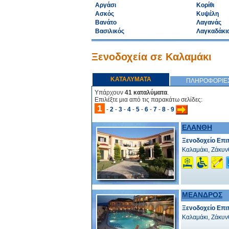
Αργάσι
Κορίθι
Ασκός
Κυψέλη
Βανάτο
Λαγανάς
Βασιλικός
Λαγκαδάκι
Ξενοδοχεία σε Καλαμάκι
ΚΑΤΑΛΥΜΑΤΑ
ΠΛΗΡΟΦΟΡΙΕ
Υπάρχουν
41 καταλύματα
.
Επιλέξτε μια από τις παρακάτω σελίδες:
1
-
2
-
3
-
4
-
5
-
6
-
7
-
8
-
9
ΕΛΑΝΘΗ
Ξενοδοχείο Επι
Καλαμάκι, Ζάκυν
ΜΕΑΝΔΡΟΣ
Ξενοδοχείο Επι
Καλαμάκι, Ζάκυν