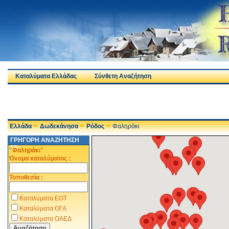
Καταλύματα Ελλάδας
Σύνθετη Αναζήτηση
Ελλάδα
Δωδεκάνησα
Ρόδος
Φαληράκι
ΓΡΗΓΟΡΗ ΑΝΑΖΗΤΗΣΗ
ΣΕ:
"Φαληράκι"
Όνομα καταλύματος :
Τοποθεσία :
Καταλύματα ΕΟΤ
Καταλύματα ΟΓΑ
Καταλύματα ΟΑΕΔ