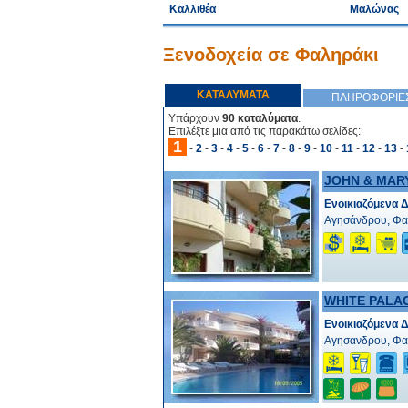
Καλλιθέα
Μαλώνας
Ξενοδοχεία σε Φαληράκι
ΚΑΤΑΛΥΜΑΤΑ
ΠΛΗΡΟΦΟΡΙΕ
Υπάρχουν
90 καταλύματα
.
Επιλέξτε μια από τις παρακάτω σελίδες:
1
-
2
-
3
-
4
-
5
-
6
-
7
-
8
-
9
-
10
-
11
-
12
-
13
-
JOHN & MARY
Ενοικιαζόμενα 
Αγησάνδρου, Φα
WHITE PALA
Ενοικιαζόμενα 
Αγησανδρου, Φα