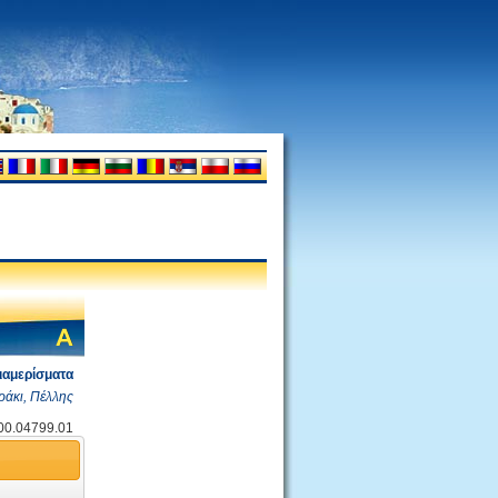
ιαμερίσματα
ράκι, Πέλλης
.00.04799.01