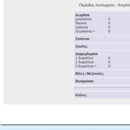
Περίοδος λειτουργίας : Απριλ
Δωμάτια
μονόκλινα
0
δίκλινα
0
τρίκλινα
0
τετράκλινα +
0
Στούντιο
Σουίτες
Διαμερίσματα
1 δωματίου
0
2 δωματίων
0
3 δωματίων +
0
Βίλες / Μεζονέτες
Bungalows
Κλίνες