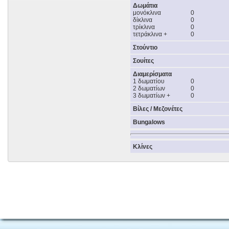
Δωμάτια
μονόκλινα
0
δίκλινα
0
τρίκλινα
0
τετράκλινα +
0
Στούντιο
Σουίτες
Διαμερίσματα
1 δωματίου
0
2 δωματίων
0
3 δωματίων +
0
Βίλες / Μεζονέτες
Bungalows
Κλίνες