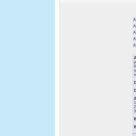
A
Α
Α
Α
Α
Δ
μ
δ
τ
τ
Σ
Σ
Δ
1
2
3
Β
B