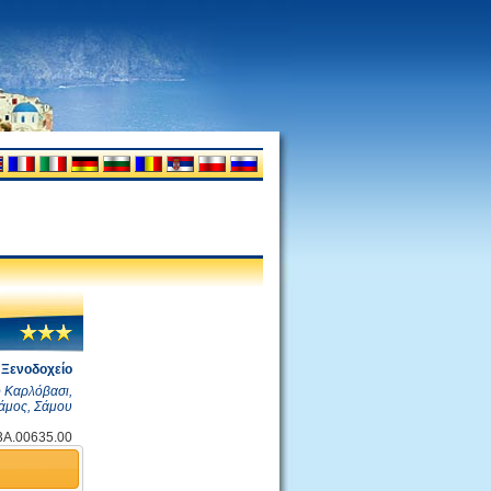
Ξενοδοχείο
ο Καρλόβασι,
άμος, Σάμου
.3A.00635.00