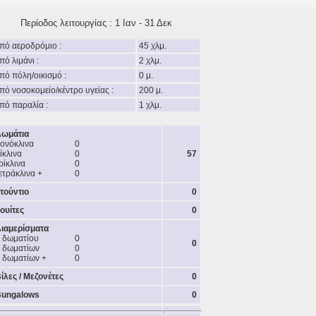
Περίοδος λειτουργίας : 1 Ιαν - 31 Δεκ
πό αεροδρόμιο :
45 χλμ.
πό λιμάνι :
2 χλμ.
πό πόλη/οικισμό :
0 μ.
πό νοσοκομείο/κέντρο υγείας :
200 μ.
πό παραλία :
1 χλμ.
ωμάτια
ονόκλινα
0
ίκλινα
0
57
ρίκλινα
0
ετράκλινα +
0
τούντιο
0
ουίτες
0
ιαμερίσματα
 δωματίου
0
0
 δωματίων
0
 δωματίων +
0
ίλες / Μεζονέτες
0
ungalows
0