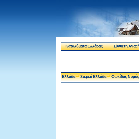
Καταλύματα Ελλάδας
Σύνθετη Αναζ
Ελλάδα
Στερεά Ελλάδα
Φωκίδας Νομός