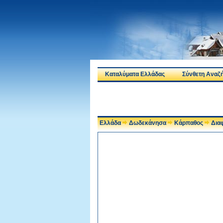
Καταλύματα Ελλάδας
Σύνθετη Αναζ
Ελλάδα
Δωδεκάνησα
Κάρπαθος
Δια