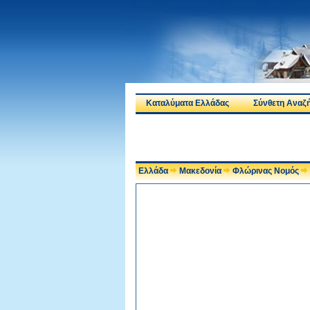
Καταλύματα Ελλάδας
Σύνθετη Αναζ
Ελλάδα
Μακεδονία
Φλώρινας Νομός