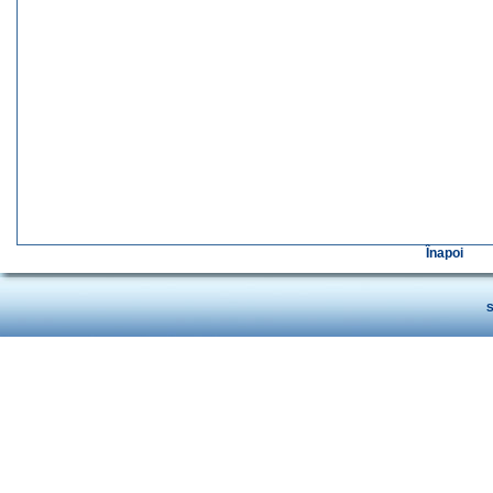
Înapoi
S