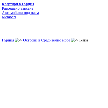
Квартири в Гърция
Разрешено търсене
Автомобили под наем
Members
Гърция
Острови в Средиземно море
Ikaria