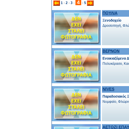
4
1
-
2
-
3
-
-
5
ΠΟΥΛΙΑ
Ξενοδοχείο
Δροσοπηγή, Φλώ
ΒΕΡΝΟΝ
Ενοικιαζόμενα 
Πολυκέρασο, Κα
NIVES
Παραδοσιακός 
Νυμφαίο, Φλώρι
ΑΕΤΟΖΙ ΕΠΑΥ