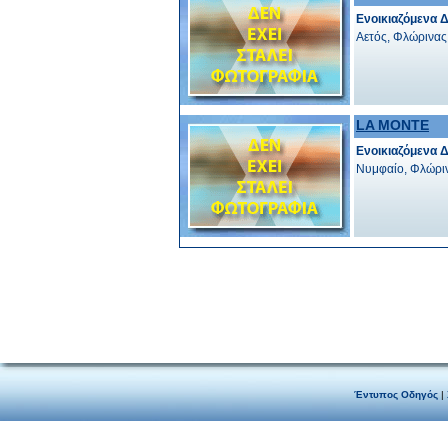
Ενοικιαζόμενα 
Αετός, Φλώρινας
LA MONTE
Ενοικιαζόμενα 
Νυμφαίο, Φλώρι
Έντυπος Οδηγός
|