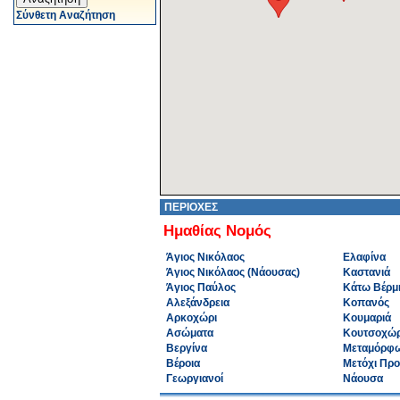
Σύνθετη Αναζήτηση
ΠΕΡΙΟΧΕΣ
Ημαθίας Νομός
Άγιος Νικόλαος
Ελαφίνα
Άγιος Νικόλαος (Νάουσας)
Καστανιά
Άγιος Παύλος
Κάτω Βέρμ
Αλεξάνδρεια
Κοπανός
Αρκοχώρι
Κουμαριά
Ασώματα
Κουτσοχώρ
Βεργίνα
Μεταμόρφ
Βέροια
Μετόχι Πρ
Γεωργιανοί
Νάουσα