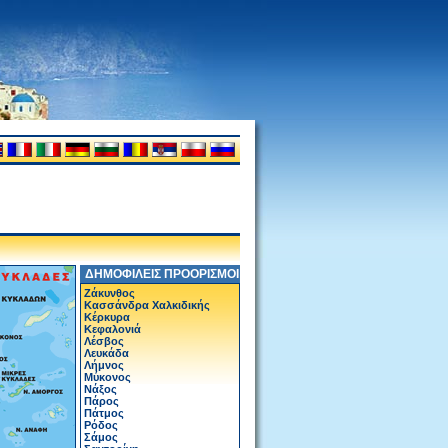
ΔΗΜΟΦΙΛΕΙΣ ΠΡΟΟΡΙΣΜΟΙ
Ζάκυνθος
Κασσάνδρα Χαλκιδικής
Κέρκυρα
Κεφαλονιά
Λέσβος
Λευκάδα
Λήμνος
Μύκονος
Νάξος
Πάρος
Πάτμος
Ρόδος
Σάμος