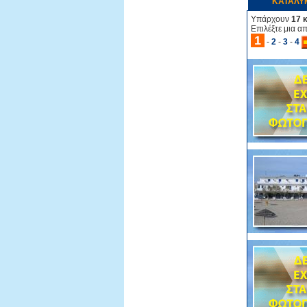
ΚΑΤΑΛΥ
Υπάρχουν
17 
Επιλέξτε μια α
1
-
2
-
3
-
4