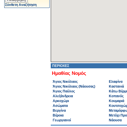
Σύνθετη Αναζήτηση
ΠΕΡΙΟΧΕΣ
Ημαθίας Νομός
Άγιος Νικόλαος
Ελαφίνα
Άγιος Νικόλαος (Νάουσας)
Καστανιά
Άγιος Παύλος
Κάτω Βέρμ
Αλεξάνδρεια
Κοπανός
Αρκοχώρι
Κουμαριά
Ασώματα
Κουτσοχώρ
Βεργίνα
Μεταμόρφ
Βέροια
Μετόχι Πρ
Γεωργιανοί
Νάουσα