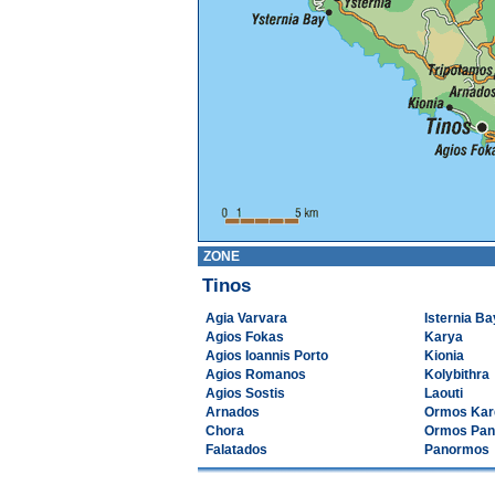
ZONE
Tinos
Agia Varvara
Isternia Ba
Agios Fokas
Karya
Agios Ioannis Porto
Kionia
Agios Romanos
Kolybithra
Agios Sostis
Laouti
Arnados
Ormos Kar
Chora
Ormos Pa
Falatados
Panormos