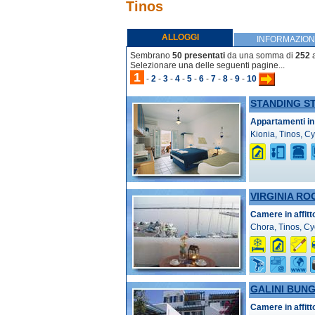
Tinos
ALLOGGI
INFORMAZION
Sembrano
50 presentati
da una somma di
252
a
Selezionare una delle seguenti pagine...
1
-
2
-
3
-
4
-
5
-
6
-
7
-
8
-
9
-
10
STANDING S
Appartamenti in 
Kionia, Tinos, C
VIRGINIA RO
Camere in affit
Chora, Tinos, C
GALINI BUN
Camere in affit