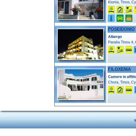
Kionia, Tinos, C
POSEIDONIO
Albergo
Paralia Tinou 4,
FILOXENIA
Camere in affitt
Chora, Tinos, C
S