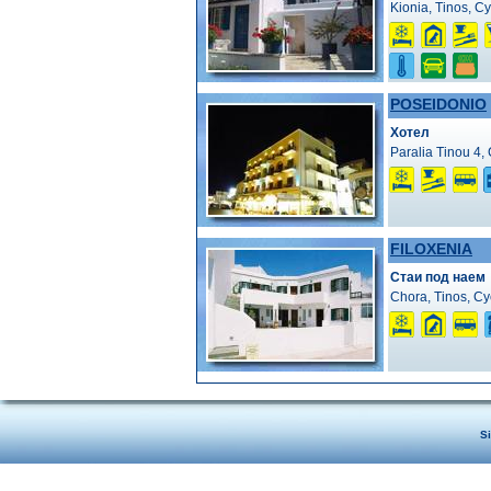
Kionia, Tinos, C
POSEIDONIO
Хотел
Paralia Tinou 4,
FILOXENIA
Стаи под наем
Chora, Tinos, C
S