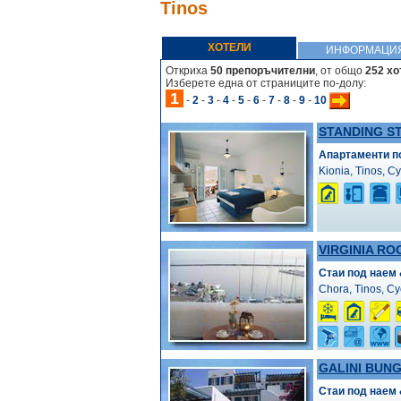
Tinos
ХОТЕЛИ
ИНФОРМАЦИ
Откриха
50 препоръчителни
, от общо
252 хо
Изберете една от страниците по-долу:
1
-
2
-
3
-
4
-
5
-
6
-
7
-
8
-
9
-
10
STANDING S
Апартаменти п
Kionia, Tinos, C
VIRGINIA RO
Стаи под наем
Chora, Tinos, C
GALINI BUN
Стаи под наем