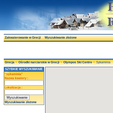
Zakwaterowanie w Grecji
Wyszukiwanie złożone
Grecja
Ośrodki narciarskie w Grecji
Olympos Ski Centre
Sykaminia
SZYBKIE WYSZUKIWANIE
W:
"Sykaminia"
Nazwa kwatery :
Lokalizacja :
Wyszukiwanie złożone