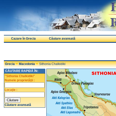
Cazare în Grecia
Căutare avansată
Grecia
Macedonia
Sithonia Chalkidiki
CĂUTARE RAPIDĂ ÎN:
"Sithonia Chalkidiki"
Numele proprietăţii :
Locaţie :
Căutare avansată