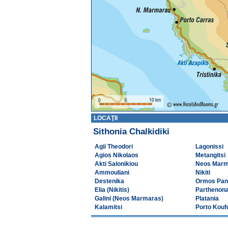
LOCAŢII
Sithonia Chalkidiki
Agii Theodori
Lagonissi
Agios Nikolaos
Metangitsi
Akti Salonikiou
Neos Marm
Ammouliani
Nikiti
Destenika
Ormos Pan
Elia (Nikitis)
Parthenon
Galini (Neos Marmaras)
Platania
Kalamitsi
Porto Kouf