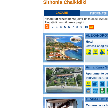
Sithonia Chalkidiki
CAZARE
INFORMAŢII
Afisare
50 proeminente
, dintr-un total de
759
de 
Alegeţi din următoarele pagini ...
1
-
2
-
3
-
4
-
5
-
6
-
7
-
8
-
9
-
10
ALEXANDRO
Hotel
Ormos Panagias,
Anna Karra S
Apartamente de 
Vourvourou, Chal
ORAMA HOU
Camere de închi