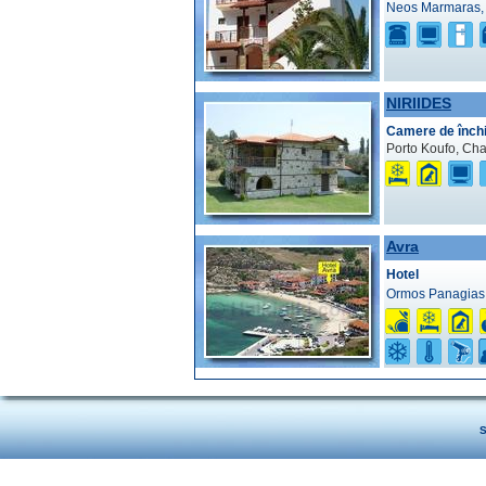
Neos Marmaras, 
NIRIIDES
Camere de închi
Porto Koufo, Chal
Avra
Hotel
Ormos Panagias,
S