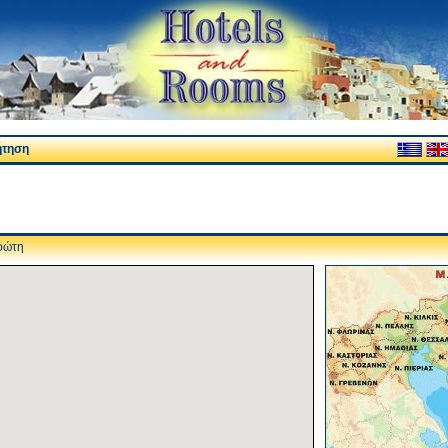
ήτηση
ώτη