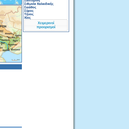
Σαντορίνη
Σιθωνία Χαλκιδικής
Σκιάθος
Σύρος
Τήνος
Χίος
Χειμερινοί
προορισμοί