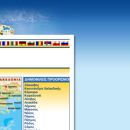
ΔΗΜΟΦΙΛΕΙΣ ΠΡΟΟΡΙΣΜΟΙ
Ζάκυνθος
Κασσάνδρα Χαλκιδικής
Κέρκυρα
Κεφαλονιά
Λέσβος
Λευκάδα
Λήμνος
Μύκονος
Νάξος
Πάρος
Πάτμος
Ρόδος
Σάμος