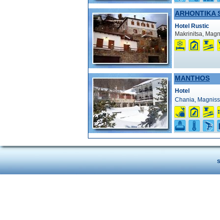
ARHONTIKA 
Hotel Rustic
Makrinitsa, Magn
MANTHOS
Hotel
Chania, Magniss
S