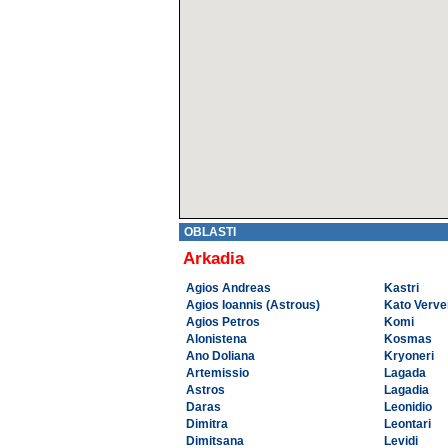
OBLASTI
Arkadia
Agios Andreas
Kastri
Agios Ioannis (Astrous)
Kato Verv
Agios Petros
Komi
Alonistena
Kosmas
Ano Doliana
Kryoneri
Artemissio
Lagada
Astros
Lagadia
Daras
Leonidio
Dimitra
Leontari
Dimitsana
Levidi