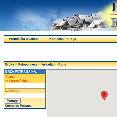
Prenoćišta u Grčkoj
Kompeks Potraga
Grčka
Peloponnese
Arkadia
Piana
BRZA POTRAGA NA:
"Piana"
Ime prenoćišta :
Lokacija :
Kompeks Potraga