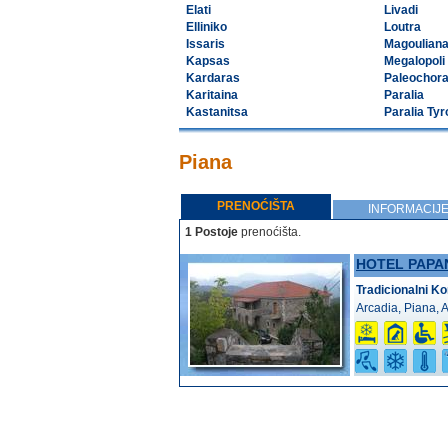
Elati
Livadi
Elliniko
Loutra
Issaris
Magoulian
Kapsas
Megalopoli
Kardaras
Paleochor
Karitaina
Paralia
Kastanitsa
Paralia Tyr
Piana
PRENOĆIŠTA
INFORMACIJ
1 Postoje
prenoćišta.
HOTEL PAPA
Tradicionalni K
Arcadia, Piana, 