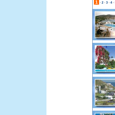
1
-
2
-
3
-
4
-