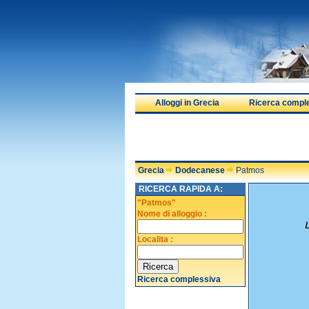
Alloggi in Grecia
Ricerca compl
Grecia
Dodecanese
Patmos
RICERCA RAPIDA A:
"Patmos"
Nome di alloggio :
Localita :
Ricerca complessiva