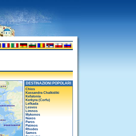
DESTINAZIONI POPOLARI
Chios
Kassandra Chalkidiki
Kefalonia
Kerkyra (Corfu)
Lefkada
Lesvos
Limnos
Mykonos
Naxos
Paros
Patmos
Rhodes
Samos