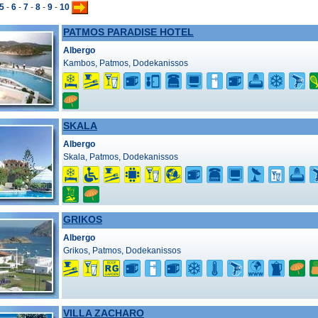
5
-
6
-
7
-
8
-
9
-
10
PATMOS PARADISE HOTEL
Albergo
Kambos, Patmos, Dodekanissos
SKALA
Albergo
Skala, Patmos, Dodekanissos
GRIKOS
Albergo
Grikos, Patmos, Dodekanissos
VILLA ZACHARO