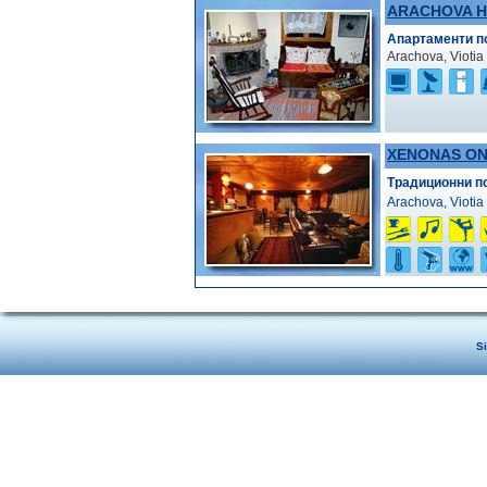
ARACHOVA 
Апартаменти п
Arachova, Viotia
XENONAS O
Традиционни п
Arachova, Viotia
S