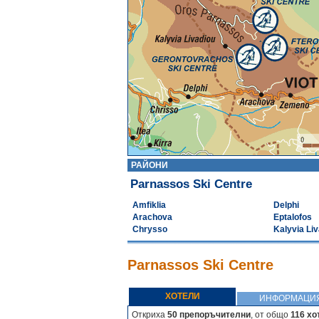
РАЙОНИ
Parnassos Ski Centre
Amfiklia
Delphi
Arachova
Eptalofos
Chrysso
Kalyvia Li
Parnassos Ski Centre
ХОТЕЛИ
ИНФОРМАЦИ
Откриха
50 препоръчителни
, от общо
116 хо