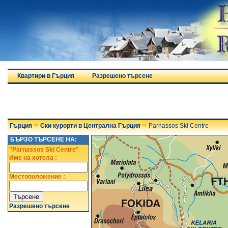
Квартири в Гърция
Разрешено търсене
Гърция
Ски курорти в Централна Гърция
Parnassos Ski Centre
БЪРЗО ТЪРСЕНЕ НА:
"Parnassos Ski Centre"
Име на хотела :
Местоположение :
Разрешено търсене