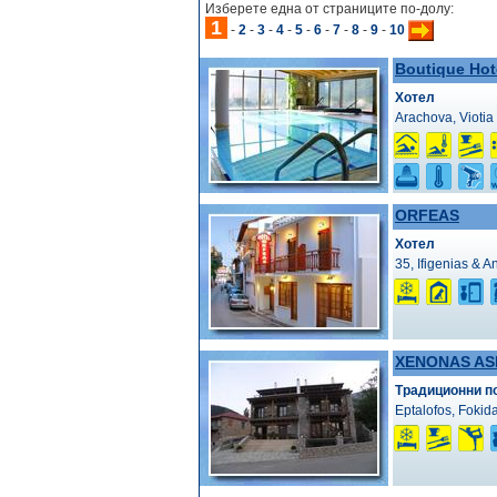
Изберете една от страниците по-долу:
1
-
2
-
3
-
4
-
5
-
6
-
7
-
8
-
9
-
10
Boutique Ho
Хотел
Arachova, Viotia
ORFEAS
Хотел
35, Ifigenias & A
XENONAS AS
Традиционни п
Eptalofos, Fokid