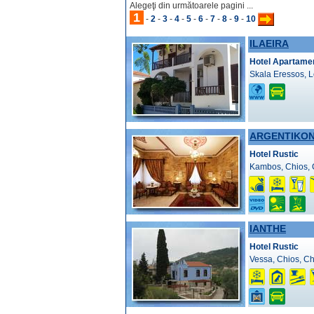
Alegeţi din următoarele pagini ...
1
-
2
-
3
-
4
-
5
-
6
-
7
-
8
-
9
-
10
ILAEIRA
Hotel Apartame
Skala Eressos, 
ARGENTIKO
Hotel Rustic
Kambos, Chios, 
IANTHE
Hotel Rustic
Vessa, Chios, Ch