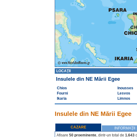
LOCAŢII
Insulele din NE Mării Egee
Chios
Inousses
Fourni
Lesvos
Ikaria
Limnos
Insulele din NE Mării Egee
CAZARE
INFORMAŢII
Afisare
50 proeminente
, dintr-un total de
1.643
d