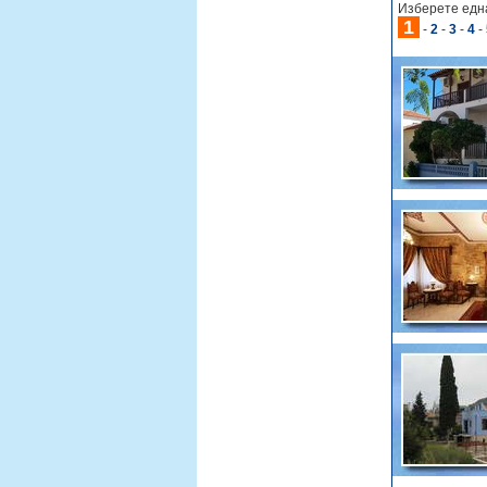
Изберете една
1
-
2
-
3
-
4
-