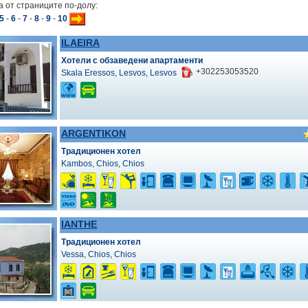
 от страниците по-долу:
5
-
6
-
7
-
8
-
9
-
10
ILAEIRA
Хотели с обзаведени апартаменти
+302253053520
Skala Eressos, Lesvos, Lesvos
ARGENTIKON
Традиционен хотел
Kambos, Chios, Chios
IANTHE
Традиционен хотел
Vessa, Chios, Chios