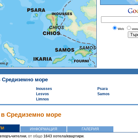
Web
www
в Средиземно море
Inousses
Psara
Lesvos
Samos
Limnos
 в Средиземно море
ЛИ
ИНФОРМАЦИЯ
ГАЛЕРИЯ
репоръчителни
, от общо
1643 хотела/квартири
.