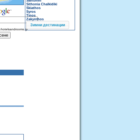
Santorini
Sithonia Chalkidiki
Skiathos
Syros
Tinos
Zakynthos
Зимни дестинации
.hotelsandrooms.gr