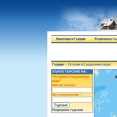
Квартири в Гърция
Разрешено тъ
Гърция
Острови в Средиземно море
БЪРЗО ТЪРСЕНЕ НА:
"Острови в Средиземно
море"
Име на хотела :
Местоположение :
Разрешено търсене