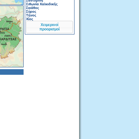
Σαντορίνη
Σιθωνία Χαλκιδικής
Σκιάθος
Σύρος
Τήνος
Χίος
Χειμερινοί
προορισμοί