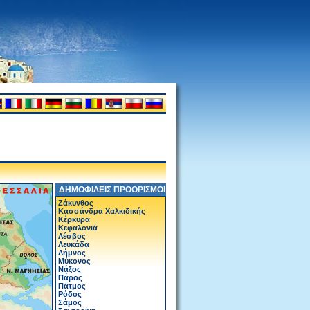
ΔΗΜΟΦΙΛΕΙΣ ΠΡΟΟΡΙΣΜΟΙ
Ζάκυνθος
Κασσάνδρα Χαλκιδικής
Κέρκυρα
Κεφαλονιά
Λέσβος
Λευκάδα
Λήμνος
Μύκονος
Νάξος
Πάρος
Πάτμος
Ρόδος
Σάμος