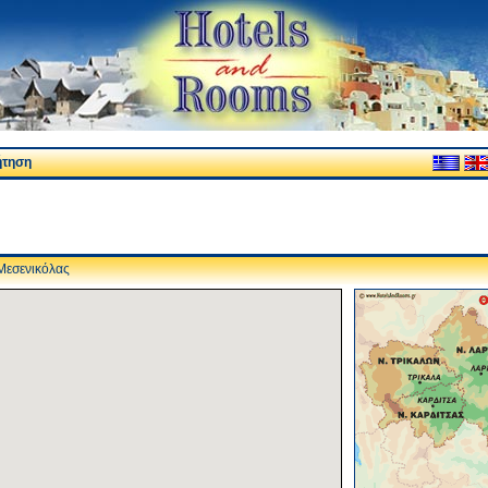
ήτηση
εσενικόλας