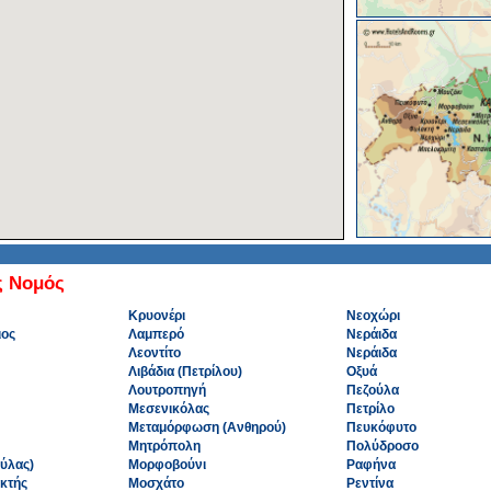
ς Νομός
Κρυονέρι
Νεοχώρι
ιος
Λαμπερό
Νεράιδα
Λεοντίτο
Νεράιδα
Λιβάδια (Πετρίλου)
Οξυά
Λουτροπηγή
Πεζούλα
Μεσενικόλας
Πετρίλο
Μεταμόρφωση (Ανθηρού)
Πευκόφυτο
Μητρόπολη
Πολύδροσο
ύλας)
Μορφοβούνι
Ραφήνα
κτής
Μοσχάτο
Ρεντίνα