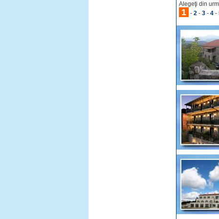
Alegeţi din urm
1
-
2
-
3
-
4
-