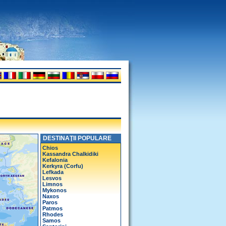
DESTINAŢII POPULARE
Chios
Kassandra Chalkidiki
Kefalonia
Kerkyra (Corfu)
Lefkada
Lesvos
Limnos
Mykonos
Naxos
Paros
Patmos
Rhodes
Samos