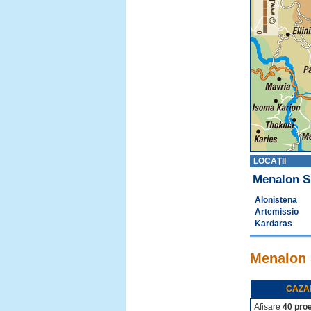
LOCAŢII
Menalon S
Alonistena
Artemissio
Kardaras
Menalon 
CAZA
Afisare
40 pro