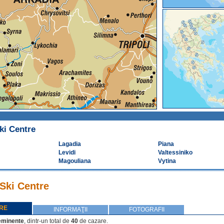
ki Centre
Lagadia
Piana
Levidi
Valtessiniko
Magouliana
Vytina
Ski Centre
RE
INFORMAŢII
FOTOGRAFII
eminente
, dintr-un total de
40
de cazare.