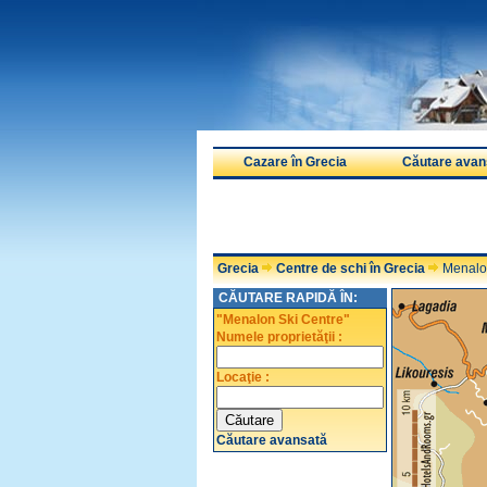
Cazare în Grecia
Căutare avan
Grecia
Centre de schi în Grecia
Menalon
CĂUTARE RAPIDĂ ÎN:
"Menalon Ski Centre"
Numele proprietăţii :
Locaţie :
Căutare avansată