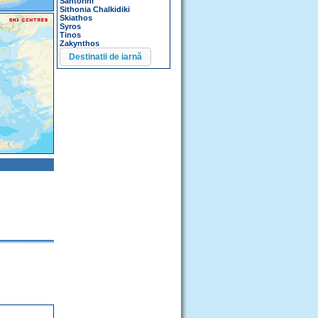
Santorini
Sithonia Chalkidiki
Skiathos
Syros
Tinos
Zakynthos
Destinatii de iarnă