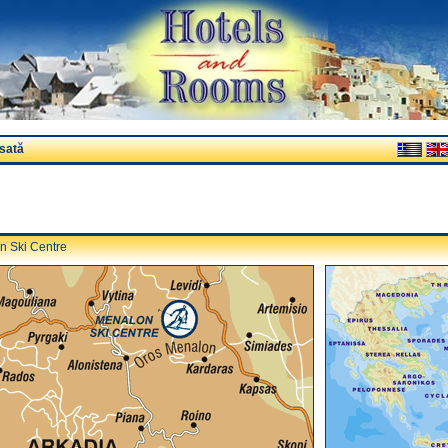
sată
 Ski Centre