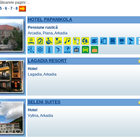
ătoarele pagini ...
5
-
6
-
7
-
8
HOTEL PAPANIKOLA
Pensiune rustică
Arcadia, Piana, Arkadia
LAGADIA RESORT
Hotel
Lagadia, Arkadia
SELENI SUITES
Hotel
Vytina, Arkadia