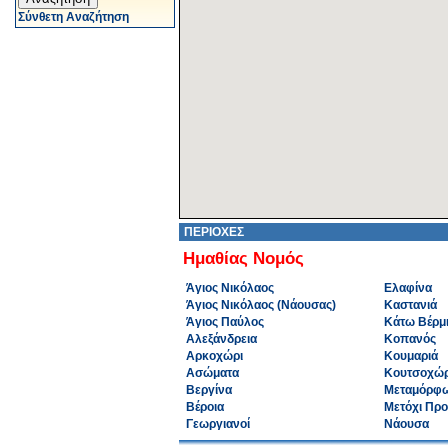
Σύνθετη Αναζήτηση
ΠΕΡΙΟΧΕΣ
Ημαθίας Νομός
Άγιος Νικόλαος
Ελαφίνα
Άγιος Νικόλαος (Νάουσας)
Καστανιά
Άγιος Παύλος
Κάτω Βέρμ
Αλεξάνδρεια
Κοπανός
Αρκοχώρι
Κουμαριά
Ασώματα
Κουτσοχώρ
Βεργίνα
Μεταμόρφ
Βέροια
Μετόχι Πρ
Γεωργιανοί
Νάουσα