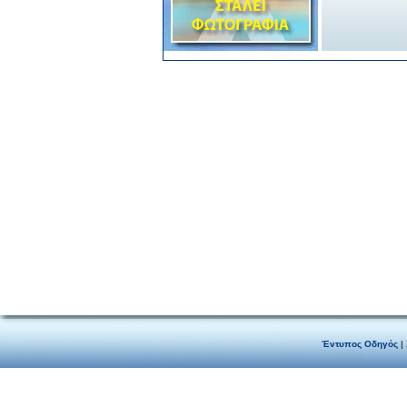
Έντυπος Οδηγός
|