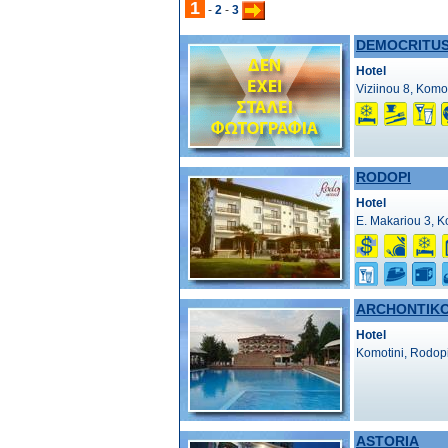
1
-
2
-
3
DEMOCRITU
Hotel
Viziinou 8, Komo
RODOPI
Hotel
E. Makariou 3, K
ARCHONTIKO
Hotel
Komotini, Rodop
ASTORIA