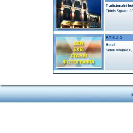
Tradicionalni ho
Eirinis Square 2
KYRIDIS
Hotel
Sofou Avenue 6,
S