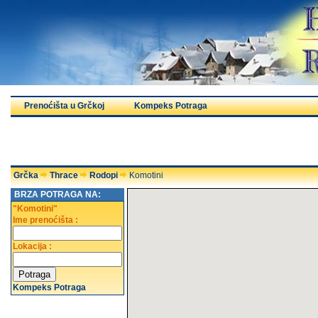
Prenoćišta u Grčkoj
Kompeks Potraga
Grčka
Thrace
Rodopi
Komotini
BRZA POTRAGA NA:
"Komotini"
Ime prenoćišta :
Lokacija :
Kompeks Potraga