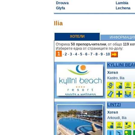
Drouva
Lambia
Glyfa
Lechena
Ilia
ХОТЕЛИ
ИНФОРМАЦИ
Откриха
50 препоръчителни
, от общо
119 хо
Изберете една от страниците по-долу:
1
-
2
-
3
-
4
-
5
-
6
-
7
-
8
-
9
-
10
KYLLINI BE
Хотел
Kastro, Ilia
LINTZI
Хотел
Arkoudi, Ilia