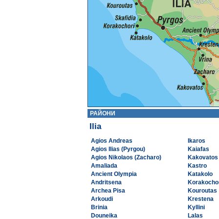
РАЙОНИ
Ilia
Agios Andreas
Ikaros
Agios Ilias (Pyrgou)
Kaiafas
Agios Nikolaos (Zacharo)
Kakovatos
Amaliada
Kastro
Ancient Olympia
Katakolo
Andritsena
Korakocho
Archea Pisa
Kouroutas
Arkoudi
Krestena
Brinia
Kyllini
Douneika
Lalas