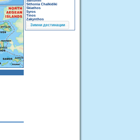
Santorini
Sithonia Chalkidiki
Skiathos
Syros
Tinos
Zakynthos
Зимни дестинации