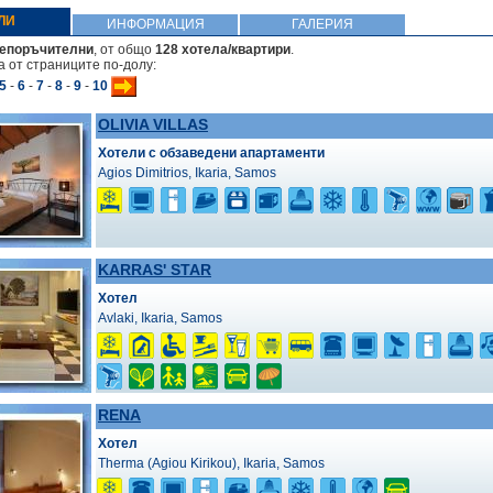
ЛИ
ИНФОРМАЦИЯ
ГАЛЕРИЯ
репоръчителни
, от общо
128 хотела/квартири
.
 от страниците по-долу:
5
-
6
-
7
-
8
-
9
-
10
OLIVIA VILLAS
Хотели с обзаведени апартаменти
Agios Dimitrios, Ikaria, Samos
KARRAS' STAR
Хотел
Avlaki, Ikaria, Samos
RENA
Хотел
Therma (Agiou Kirikou), Ikaria, Samos