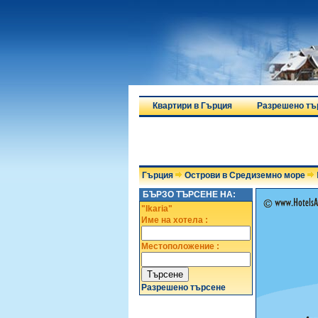
Квартири в Гърция
Разрешено тъ
Гърция
Острови в Средиземно море
БЪРЗО ТЪРСЕНЕ НА:
"Ikaria"
Име на хотела :
Местоположение :
Разрешено търсене