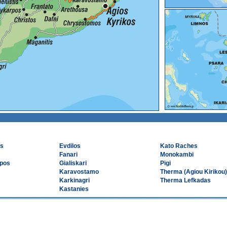
os
Evdilos
Kato Raches
Fanari
Monokambi
rpos
Gialiskari
Pigi
Karavostamo
Therma (Agiou Kirikou)
Karkinagri
Therma Lefkadas
Kastanies