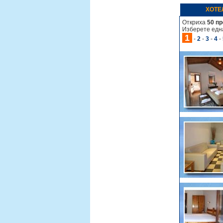
ХОТЕ
Откриха
50 п
Изберете една
1
-
2
-
3
-
4
-