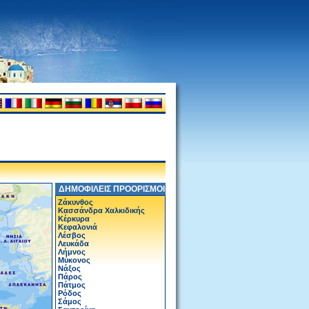
ΔΗΜΟΦΙΛΕΙΣ ΠΡΟΟΡΙΣΜΟΙ
Ζάκυνθος
Κασσάνδρα Χαλκιδικής
Κέρκυρα
Κεφαλονιά
Λέσβος
Λευκάδα
Λήμνος
Μύκονος
Νάξος
Πάρος
Πάτμος
Ρόδος
Σάμος