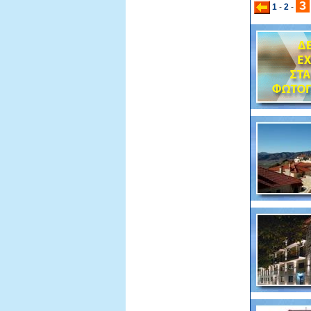
3
1
-
2
-