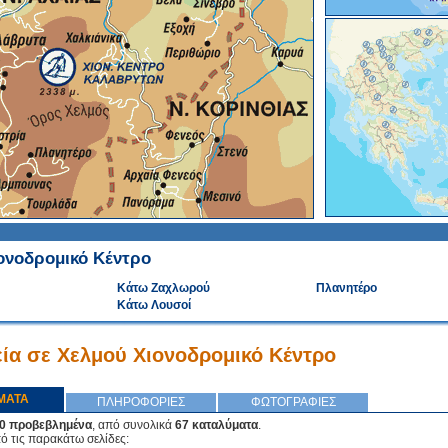
ονοδρομικό Κέντρο
Κάτω Ζαχλωρού
Πλανητέρο
Κάτω Λουσοί
ία σε Χελμού Χιονοδρομικό Κέντρο
ΜΑΤΑ
ΠΛΗΡΟΦΟΡΙΕΣ
ΦΩΤΟΓΡΑΦΙΕΣ
0 προβεβλημένα
, από συνολικά
67 καταλύματα
.
πό τις παρακάτω σελίδες: