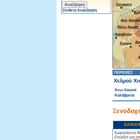
Σύνθετη Αναζήτηση
ΠΕΡΙΟΧΕΣ
Χελμού Χι
Άνω Λουσοί
Καλάβρυτα
Ξενοδοχε
ΚΑΤΑΛΥ
Εμφανίζονται
5
Επιλέξτε μια α