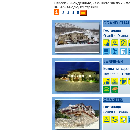
Список
23 найденных
, из общего числа
23 м
Выберите одну из страниц:
1
-
2
-
3
-
4
-
5
GRAND CHA
Гостиница
Granitis, Drama
JENNIFER
Комнаты в аре
Taxiarches, Dra
GRANITIS
Гостиница
Granitis, Drama