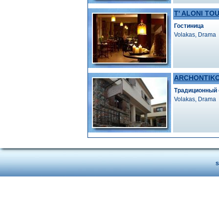
T' ALONI TO
Гостиница
Volakas, Drama
ARCHONTIKO
Традиционный 
Volakas, Drama
S