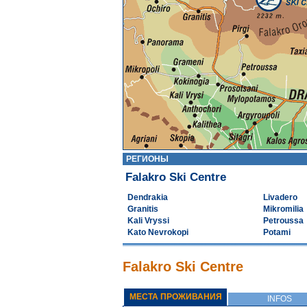
РЕГИОНЫ
Falakro Ski Centre
Dendrakia
Livadero
Granitis
Mikromilia
Kali Vryssi
Petroussa
Kato Nevrokopi
Potami
Falakro Ski Centre
МЕСТА ПРОЖИВАНИЯ
INFOS