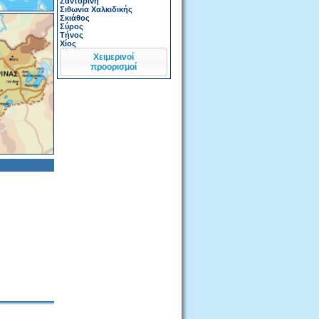
Σαντορίνη
Σιθωνία Χαλκιδικής
Σκιάθος
Σύρος
Τήνος
Χίος
Χειμερινοί
προορισμοί