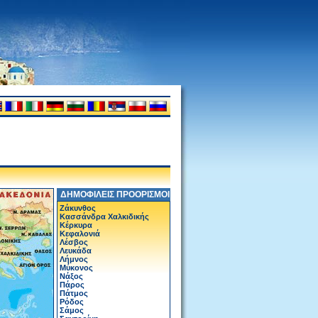
ΔΗΜΟΦΙΛΕΙΣ ΠΡΟΟΡΙΣΜΟΙ
Ζάκυνθος
Κασσάνδρα Χαλκιδικής
Κέρκυρα
Κεφαλονιά
Λέσβος
Λευκάδα
Λήμνος
Μύκονος
Νάξος
Πάρος
Πάτμος
Ρόδος
Σάμος