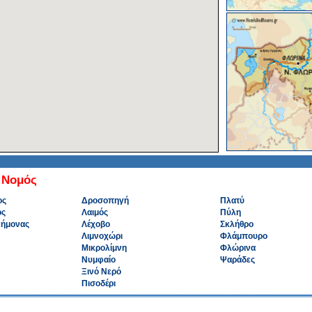
 Νομός
ος
Δροσοπηγή
Πλατύ
ός
Λαιμός
Πύλη
εήμονας
Λέχοβο
Σκλήθρο
Λιμνοχώρι
Φλάμπουρο
Μικρολίμνη
Φλώρινα
Νυμφαίο
Ψαράδες
Ξινό Νερό
Πισοδέρι